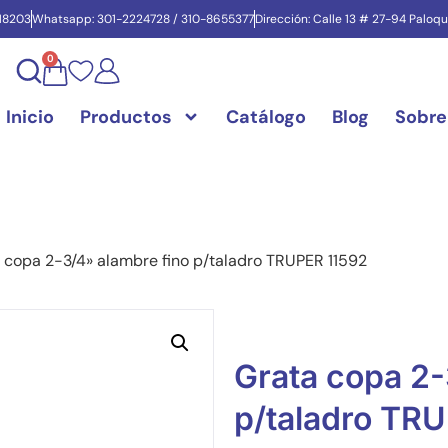
718203
Whatsapp: 301-2224728 / 310-8655377
Dirección: Calle 13 # 27-94 Paloq
0
Inicio
Productos
Catálogo
Blog
Sobre
 copa 2-3/4» alambre fino p/taladro TRUPER 11592
Grata copa 2-
p/taladro TR