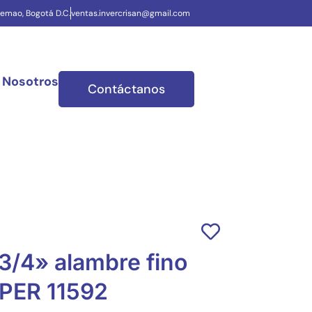
uemao, Bogotá D.C.
ventas.invercrisan@gmail.com
 Nosotros
Contáctanos
3/4» alambre fino
UPER 11592