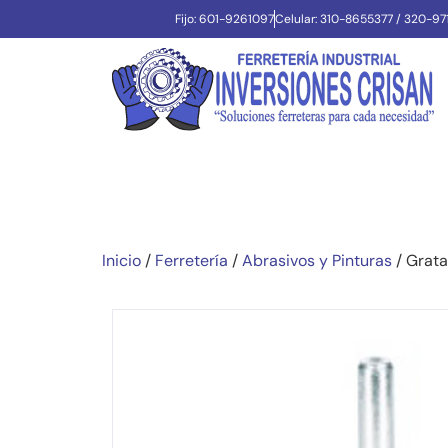
Fijo: 601-9261097
Celular: 310-8655377 / 320-9
Inicio
/
Ferretería
/
Abrasivos y Pinturas
/ Grata