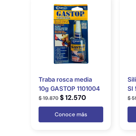
Traba rosca media
Si
10g GASTOP 1101004
SI
$
12.570
$
19.870
$
5
Conoce más