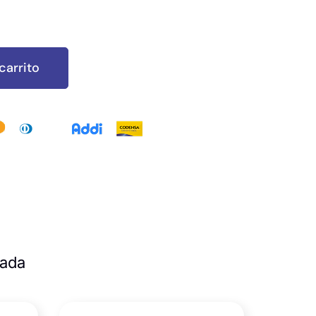
carrito
zada