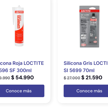
licona Roja LOCTITE
Silicona Gris LOCT
 596 SF 300ml
SI 5699 70ml
$
54.990
$
21.590
9.990
$
27.000
Conoce más
Conoce más