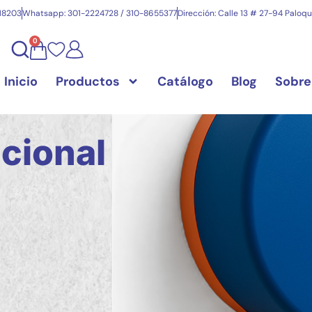
718203
Whatsapp: 301-2224728 / 310-8655377
Dirección: Calle 13 # 27-94 Paloq
0
Inicio
Productos
Catálogo
Blog
Sobre
ucional