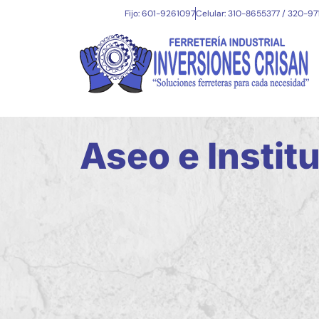
Fijo: 601-9261097
Celular: 310-8655377 / 320-9
Aseo e Instit