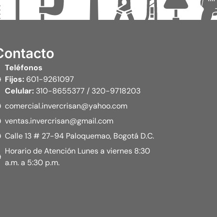
Contacto
Teléfonos
Fijos:
601-9261097
Celular:
310-8655377 / 320-9718203
comercial.invercrisan@yahoo.com
ventas.invercrisan@gmail.com
Calle 13 # 27-94 Paloquemao, Bogotá D.C.
Horario de Atención Lunes a viernes 8:30
a.m. a 5:30 p.m.