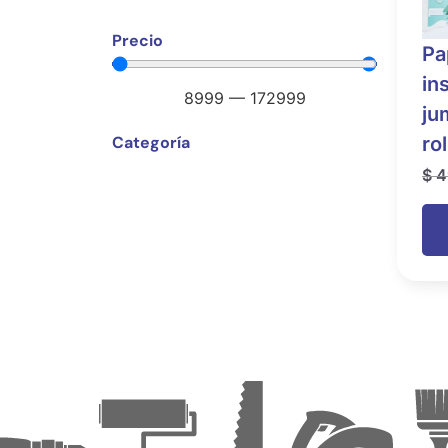
Precio
Pa
in
8999
—
172999
ju
Categoría
ro
$
4