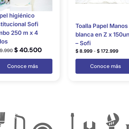
pel higiénico
stitucional Sofi
Toalla Papel Manos
mbo 250 m x 4
blanca en Z x 150u
llos
– Sofi
$
40.500
9.990
$
8.999
-
$
172.999
Conoce más
Conoce más