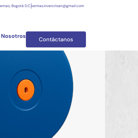
uemao, Bogotá D.C.
ventas.invercrisan@gmail.com
 Nosotros
Contáctanos