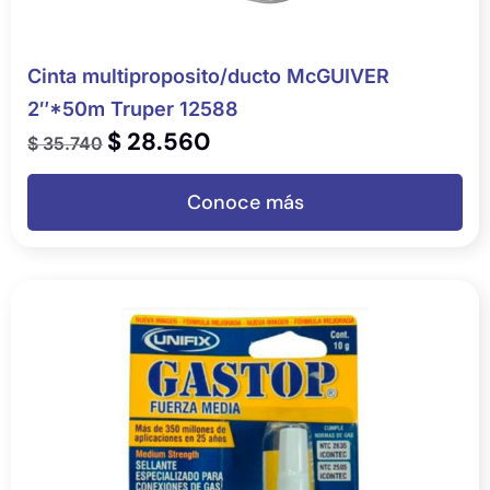
Cinta multiproposito/ducto McGUIVER
2″*50m Truper 12588
$
28.560
$
35.740
Conoce más