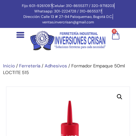
Fijo: 601-9261097
Celular: 310-8655377 / 320-9718203
Whatsapp: 301-2224728 / 310-8655377
Dirección: Calle 13 # 27-94 Paloquemao, Bogotá D.C.
ventas.invercrisan@gmail.com
0
Inicio
/
Ferretería
/
Adhesivos
/ Formador Empaque 50ml
LOCTITE 515