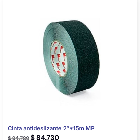
Cinta antideslizante 2″*15m MP
$
84.730
$
94.780