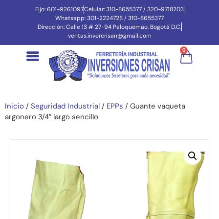
Fijo: 601-9261097
Celular: 310-8655377 / 320-9718203
Whatsapp: 301-2224728 / 310-8655377
Dirección: Calle 13 # 27-94 Paloquemao, Bogotá D.C.
ventas.invercrisan@gmail.com
0
Inicio
/
Seguridad Industrial
/
EPPs
/ Guante vaqueta
argonero 3/4″ largo sencillo