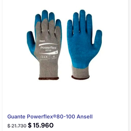
Guante Powerflex®80-100 Ansell
$
15.960
$
21.730