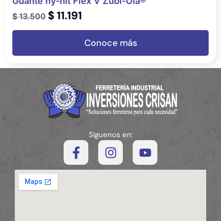
Guante ny-nit Flex V Zubi-Ola®
$
11.191
$
13.500
Conoce más
Síguenos en: