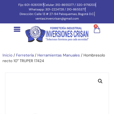
Fijo: 601-9261097
Celular: 310-8655377 / 320-9718203
Whatsapp: 301-2224728 / 310-8655377
Dirección: Calle 13 # 27-94 Paloquemao, Bogotá D.C.
ventas.invercrisan@gmail.com
0
Inicio
/
Ferretería
/
Herramientas Manuales
/ Hombresolo
recto 10″ TRUPER 17424