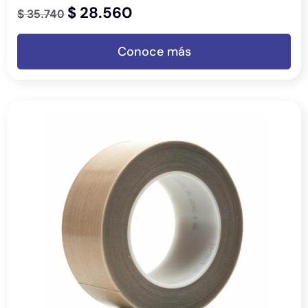
$
28.560
$
35.740
Conoce más