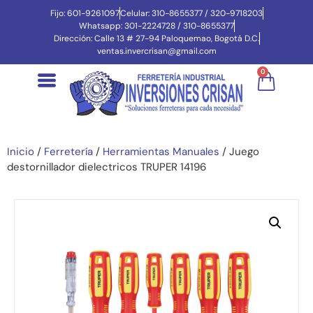
Fijo: 601-9261097
Celular: 310-8655377 / 320-9718203
Whatsapp: 301-2224728 / 310-8655377
Dirección: Calle 13 # 27-94 Paloquemao, Bogotá D.C.
ventas.invercrisan@gmail.com
0
Inicio
/
Ferretería
/
Herramientas Manuales
/ Juego
destornillador dielectricos TRUPER 14196