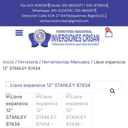
Fijo: 601-9261097
Celular: 310-8655377 / 320-9718203
Whatsapp: 301-2224728 / 310-8655377
Dirección: Calle 13 # 27-94 Paloquemao, Bogotá D.C.
ventas.invercrisan@gmail.com
0
Inicio
/
Ferretería
/
Herramientas Manuales
/ Llave expansiva
12″ STANLEY 87434