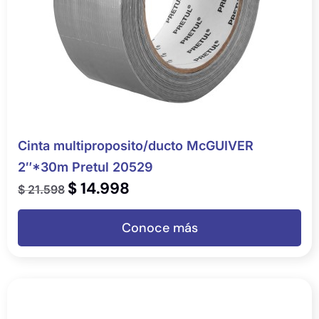
Cinta multiproposito/ducto McGUIVER
2″*30m Pretul 20529
$
14.998
$
21.598
Conoce más