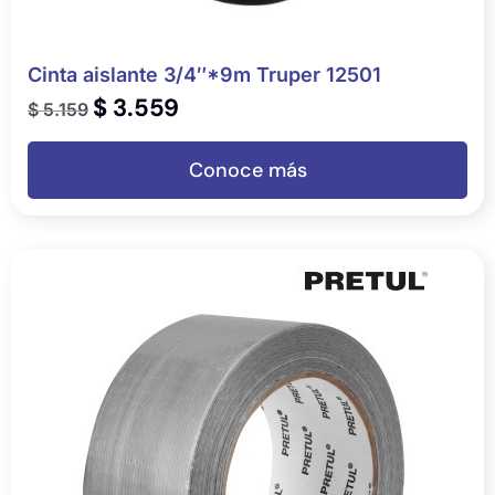
Cinta aislante 3/4″*9m Truper 12501
$
3.559
$
5.159
Conoce más