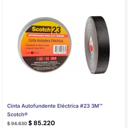
Cinta Autofundente Eléctrica #23 3M™
Scotch®
$
85.220
$
94.630