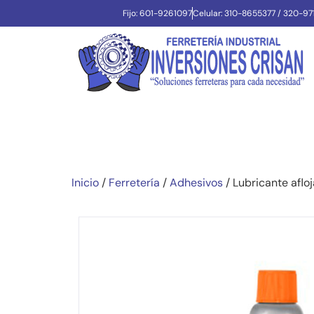
Fijo: 601-9261097
Celular: 310-8655377 / 320-9
Inicio
/
Ferretería
/
Adhesivos
/ Lubricante afl