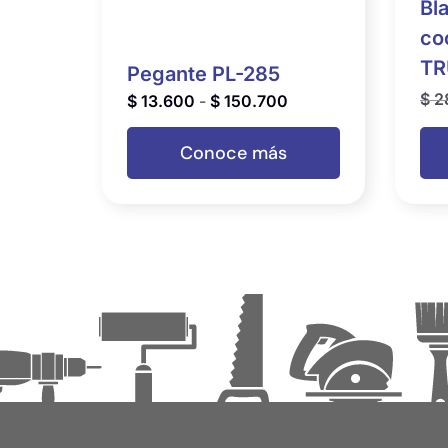
Bl
co
TR
Pegante PL-285
$
2
$
13.600
-
$
150.700
Conoce más