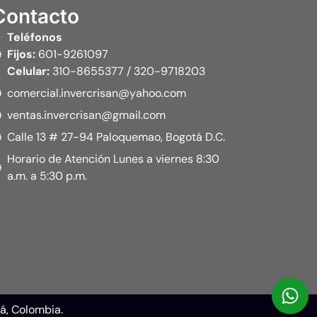
Contacto
Teléfonos
Fijos:
601-9261097
Celular:
310-8655377 / 320-9718203
comercial.invercrisan@yahoo.com
ventas.invercrisan@gmail.com
Calle 13 # 27-94 Paloquemao, Bogotá D.C.
Horario de Atención Lunes a viernes 8:30
a.m. a 5:30 p.m.
tá, Colombia.