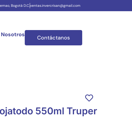
uemao, Bogotá D.C.
ventas.invercrisan@gmail.com
 Nosotros
Contáctanos
lojatodo 550ml Truper