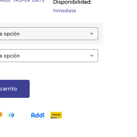
3468
/
TRUPER 13471
/
Disponibilidad:
Inmediata
carrito