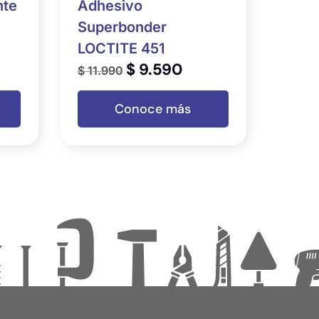
nte
Adhesivo
Superbonder
LOCTITE 451
$
9.590
$
11.990
Conoce más