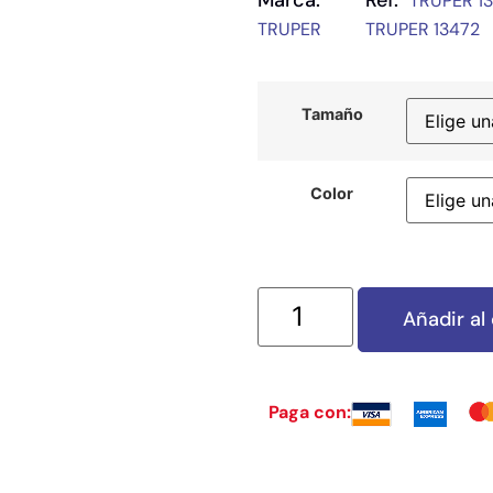
Marca:
Ref:
TRUPER 1
TRUPER
TRUPER 13472
Tamaño
Color
Añadir al 
Paga con: