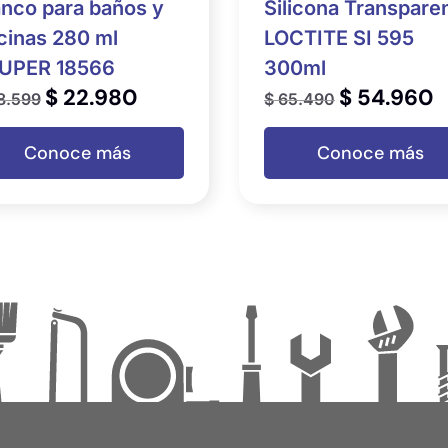
anco para baños y
Silicona Transpare
cinas 280 ml
LOCTITE SI 595
UPER 18566
300ml
$
22.980
$
54.960
8.599
$
65.490
Conoce más
Conoce más