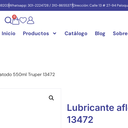
718203
Whatsapp: 301-2224728 / 310-8655377
Dirección: Calle 13 # 27-94 Paloq
0
Inicio
Productos
Catálogo
Blog
Sobre
ojatodo 550ml Truper 13472
Lubricante af
13472