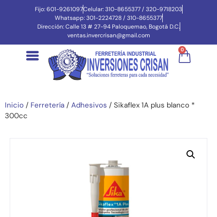
Fijo: 601-9261097
Celular: 310-8655377 / 320-9718203
Whatsapp: 301-2224728 / 310-8655377
Dirección: Calle 13 # 27-94 Paloquemao, Bogotá D.C.
ventas.invercrisan@gmail.com
0
Inicio
/
Ferretería
/
Adhesivos
/ Sikaflex 1A plus blanco *
300cc