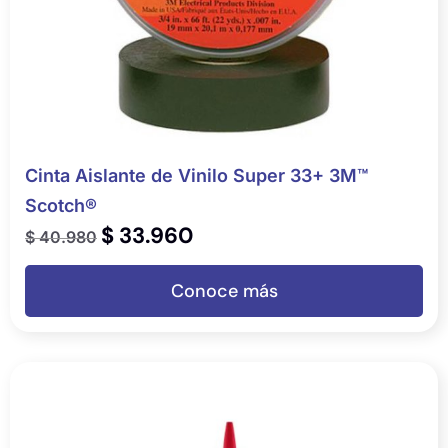
Cinta Aislante de Vinilo Super 33+ 3M™
Scotch®
$
33.960
$
40.980
Conoce más