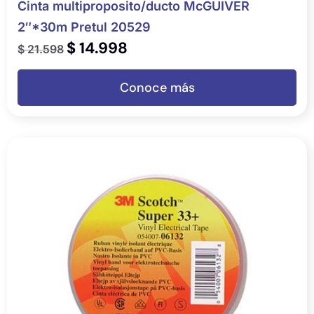
Cinta multiproposito/ducto McGUIVER
2″*30m Pretul 20529
$
14.998
$
21.598
Conoce más