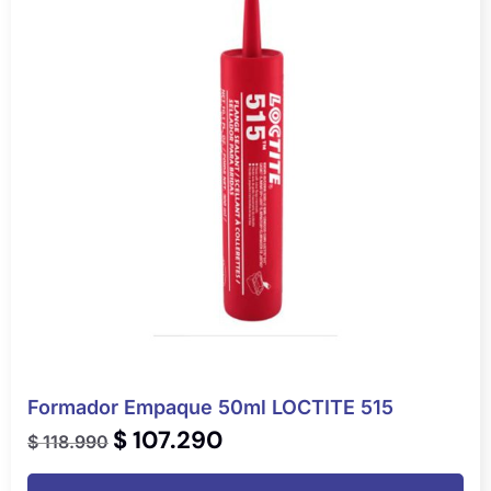
Formador Empaque 50ml LOCTITE 515
$
107.290
$
118.990