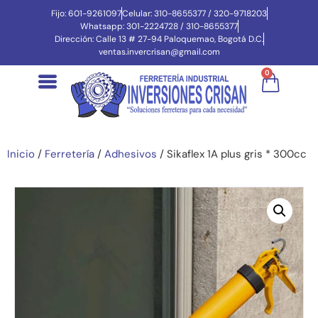
Fijo: 601-9261097
Celular: 310-8655377 / 320-9718203
Whatsapp: 301-2224728 / 310-8655377
Dirección: Calle 13 # 27-94 Paloquemao, Bogotá D.C.
ventas.invercrisan@gmail.com
0
Inicio
/
Ferretería
/
Adhesivos
/ Sikaflex 1A plus gris * 300cc