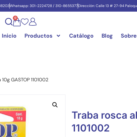
718203
Whatsapp: 301-2224728 / 310-8655377
Dirección: Calle 13 # 27-94 Paloq
0
Inicio
Productos
Catálogo
Blog
Sobre
ta 10g GASTOP 1101002
Traba rosca 
1101002