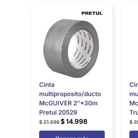
Cinta
Ci
multiproposito/ducto
mu
McGUIVER 2″*30m
Mc
Pretul 20529
Tr
$
14.998
$
21.598
$
3