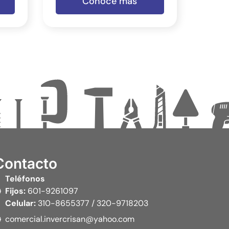
Conoce más
Contacto
Teléfonos
Fijos:
601-9261097
Celular:
310-8655377 / 320-9718203
comercial.invercrisan@yahoo.com