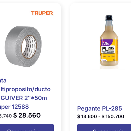
nta
ltiproposito/ducto
GUIVER 2″*50m
uper 12588
Pegante PL-285
$
28.560
5.740
$
13.600
-
$
150.700