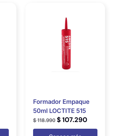
Formador Empaque
50ml LOCTITE 515
$
107.290
$
118.990