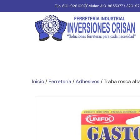
Fijo: 601-9261097
Celular: 310-8655377 / 320-9
Inicio
/
Ferretería
/
Adhesivos
/ Traba rosca al