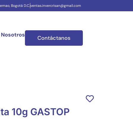
uemao, Bogotá D.C.
ventas.invercrisan@gmail.com
 Nosotros
Contáctanos
alta 10g GASTOP